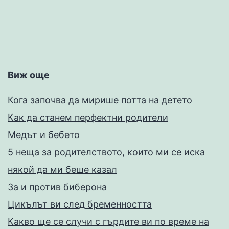
Виж още
Кога започва да мирише потта на детето
Как да станем перфектни родители
Медът и бебето
5 неща за родителството, които ми се иска
някой да ми беше казал
За и против биберона
Цикълът ви след бременността
Какво ще се случи с гърдите ви по време на