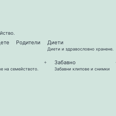
ейство.
ете
Родители
Диети
Диети и здравословно хранене.
Забавно
Open
ве на семейството.
Забавни клипове и снимки
menu