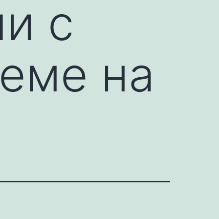
чи с
реме на