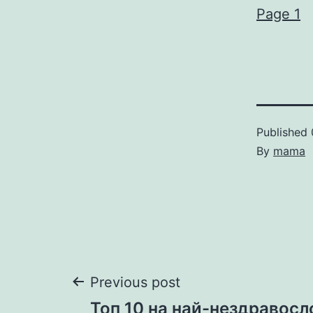
Page 1
Published
By
mama
Post
Previous post
Топ 10 на най-нездравосл