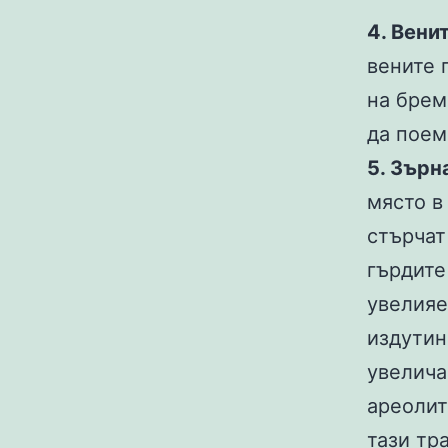
4. Вени
вените 
на брем
да поем
5. Зърн
място в
стърчат
гърдите
увелияе
издутин
увелича
ареолит
тази тр