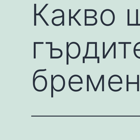
Какво 
гърдит
бремен