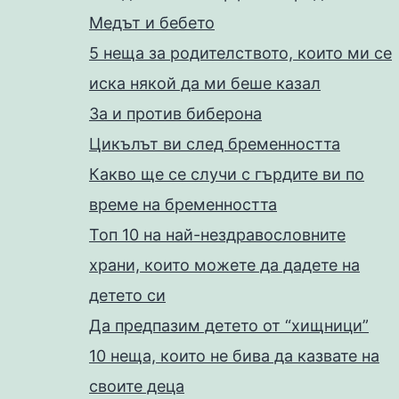
Медът и бебето
5 неща за родителството, които ми се
иска някой да ми беше казал
За и против биберона
Цикълът ви след бременността
Какво ще се случи с гърдите ви по
време на бременността
Топ 10 на най-нездравословните
храни, които можете да дадете на
детето си
Да предпазим детето от “хищници”
10 неща, които не бива да казвате на
своите деца