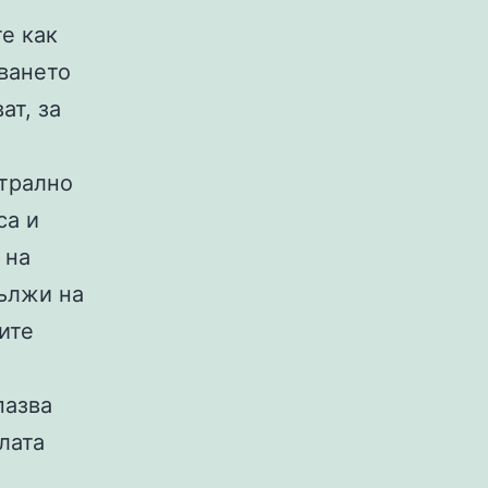
е как
дването
ат, за
трално
са и
 на
дължи на
ите
пазва
лата